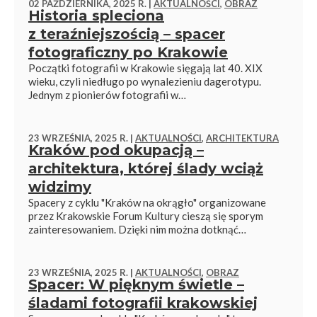
02 PAŹDZIERNIKA, 2025 R. |
AKTUALNOŚCI
,
OBRAZ
Historia spleciona
z teraźniejszością – spacer
fotograficzny po Krakowie
Początki fotografii w Krakowie sięgają lat 40. XIX
wieku, czyli niedługo po wynalezieniu dagerotypu.
Jednym z pionierów fotografii w…
23 WRZEŚNIA, 2025 R. |
AKTUALNOŚCI
,
ARCHITEKTURA
Kraków pod okupacją –
architektura, której ślady wciąż
widzimy
Spacery z cyklu "Kraków na okrągło" organizowane
przez Krakowskie Forum Kultury cieszą się sporym
zainteresowaniem. Dzięki nim można dotknąć…
23 WRZEŚNIA, 2025 R. |
AKTUALNOŚCI
,
OBRAZ
Spacer: W pięknym świetle –
śladami fotografii krakowskiej