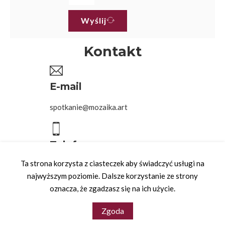
Wyślij
Kontakt
E-mail
spotkanie@mozaika.art
Telefon
Ta strona korzysta z ciasteczek aby świadczyć usługi na
504 016 097
najwyższym poziomie. Dalsze korzystanie ze strony
oznacza, że zgadzasz się na ich użycie.
Copyright © 2026 - wsparcie
adito.pl
Zgoda