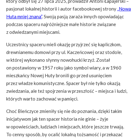
który odbył się 27 lipca 2025, prowadził Antoni Łapajerski –
pasjonat lokalnej historii i autor facebookowej strony
„Nowa
Huta mniej znana”
. Swoją pasją zaraża innych opowiadając
podczas spaceru najróżniejsze małe historie związane
z odwiedzanymi miejscami.
Uczestnicy spaceru mieli okazję przyjrzeć się kapliczkom,
drewnianemu domowi przy ul. Kaczeńcowej oraz stodole,
w której wykonano słynny nowohucki krzyż. Został
on postawiony w 1957 roku jako symbol wiary, a w 1960
mieszkańcy Nowej Huty bronili go przed usunięciem
przez władze komunistyczne. Spacer był nie tylko okazją
zwiedzania, ale też spojrzenia w przeszłość – miejsca i ludzi,
których warto zachować w pamięci.
Choć Bieńczyce zmieniły się nie do poznania, dzięki takim
inicjatywom jak ten spacer historia nie ginie – żyje
w opowieściach, ludziach i miejscach, które jeszcze trwają.
To cenny sposób, by ocalić lokalną tożsamość i przekazać