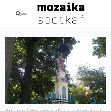
Kapliczka pw. Najświętszego Serca Pana Jezusa w Bieńczycach przy