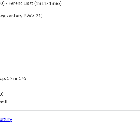
) / Ferenc Liszt (1811-1886)
 (wg kantaty BWV 21)
op. 59 nr 5/6
10
moll
ultury