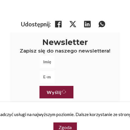
Udostępnij:
Newsletter
Zapisz się do naszego newslettera!
Wyślij
iadczyć usługi na najwyższym poziomie. Dalsze korzystanie ze strony 
Copyright © 2026 - wsparcie
adito.pl
Zgoda