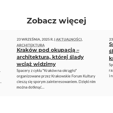
Zobacz więcej
23 WRZEŚNIA, 2025 R. |
AKTUALNOŚCI
,
23
S
ARCHITEKTURA
Kraków pod okupacją –
ś
architektura, której ślady
k
wciąż widzimy
Sp
ra
.
Spacery z cyklu "Kraków na okrągło"
i 
organizowane przez Krakowskie Forum Kultury
…
cieszą się sporym zainteresowaniem. Dzięki nim
można dotknąć…