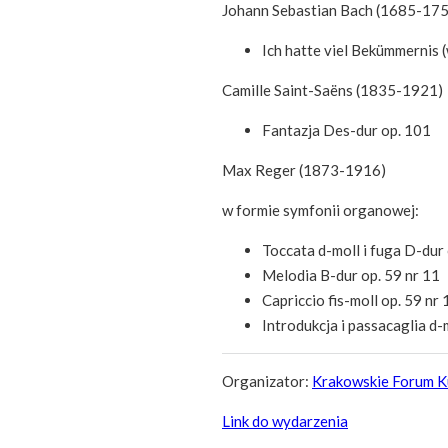
Johann Sebastian Bach (1685-1750
Ich hatte viel Bekümmernis
Camille Saint-Saëns (1835-1921)
Fantazja Des-dur op. 101
Max Reger (1873-1916)
w formie symfonii organowej:
Toccata d-moll i fuga D-dur 
Melodia B-dur op. 59 nr 11
Capriccio fis-moll op. 59 nr 
Introdukcja i passacaglia d-
Organizator:
Krakowskie Forum K
Link do wydarzenia