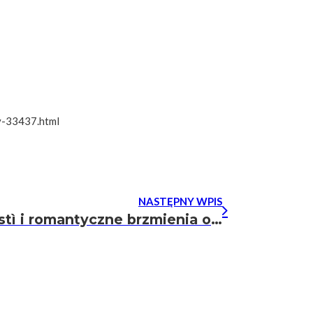
y-33437.html
NASTĘPNY WPIS
Salvatore Pronestì i romantyczne brzmienia organów w Bazylice Jezuitów