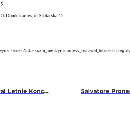
15
OO. Dominikanów, ul. Stolarska 12
wydarzenie-2535-xxxiii_miedzynarodowy_festiwal_letnie-szczegol
XXXIII Międzynarodowy Festiwal Letnie Koncerty Organowe – Salvatore Pronestì