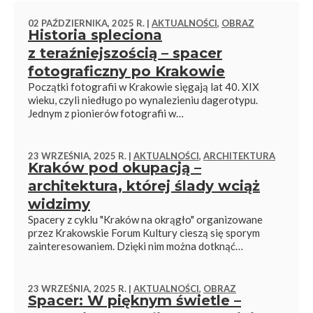
02 PAŹDZIERNIKA, 2025 R. |
AKTUALNOŚCI
,
OBRAZ
Historia spleciona
z teraźniejszością – spacer
fotograficzny po Krakowie
Początki fotografii w Krakowie sięgają lat 40. XIX
wieku, czyli niedługo po wynalezieniu dagerotypu.
Jednym z pionierów fotografii w…
23 WRZEŚNIA, 2025 R. |
AKTUALNOŚCI
,
ARCHITEKTURA
Kraków pod okupacją –
architektura, której ślady wciąż
widzimy
Spacery z cyklu "Kraków na okrągło" organizowane
przez Krakowskie Forum Kultury cieszą się sporym
zainteresowaniem. Dzięki nim można dotknąć…
23 WRZEŚNIA, 2025 R. |
AKTUALNOŚCI
,
OBRAZ
Spacer: W pięknym świetle –