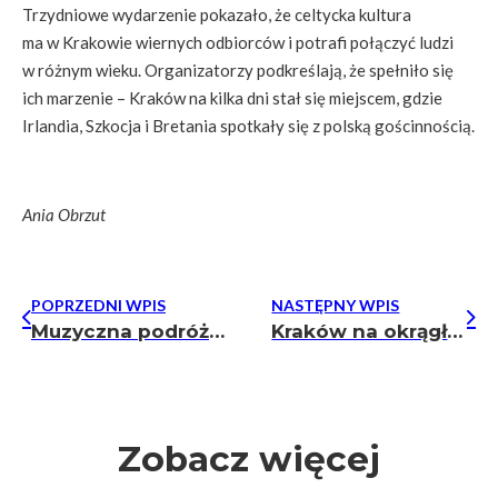
Trzydniowe wydarzenie pokazało, że celtycka kultura
ma w Krakowie wiernych odbiorców i potrafi połączyć ludzi
w różnym wieku. Organizatorzy podkreślają, że spełniło się
ich marzenie – Kraków na kilka dni stał się miejscem, gdzie
Irlandia, Szkocja i Bretania spotkały się z polską gościnnością.
Ania Obrzut
POPRZEDNI WPIS
NASTĘPNY WPIS
Muzyczna podróż i mural pamięci – Chłopcy z Placu Broni w NCK
Kraków na okrągło. Spacery po Krakowie: Architektoniczne przemiany Krakowa w okresie II wojny światowej
Zobacz więcej