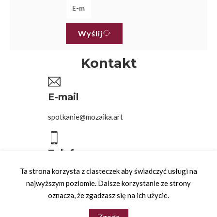
Wyślij
Kontakt
E-mail
spotkanie@mozaika.art
Telefon
Ta strona korzysta z ciasteczek aby świadczyć usługi na
504 016 097
najwyższym poziomie. Dalsze korzystanie ze strony
oznacza, że zgadzasz się na ich użycie.
Copyright © 2026 - wsparcie
adito.pl
Zgoda