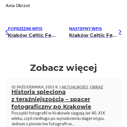
Ania Obrzut
POPRZEDNI WPIS
NASTĘPNY WPIS
Kraków Celtic Festival 2025
Kraków Celtic Festival – celtyckie rytmy w sercu Krakowa
Zobacz więcej
02 PAŹDZIERNIKA, 2025 R. |
AKTUALNOŚCI
,
OBRAZ
Historia spleciona
z teraźniejszością – spacer
fotograficzny po Krakowie
Początki fotografii w Krakowie sięgają lat 40. XIX
wieku, czyli niedługo po wynalezieniu dagerotypu.
Jednym z pionierów fotografii w…