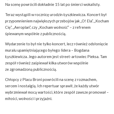
Na scenę powrócili dokładnie 15 lat po śmierci wokalisty.
Teraz wystąpili w rocznicę urodzin Łyszkiewicza. Koncert był
przypomnieniem największych przebojów jak „O! Ela”, „Kocham
Cię”, „Aeroplan”, czy „Kocham wolność” – z refrenem
śpiewanym wspólnie z publicznością.
Wydarzenie to był nie tylko koncert, lecz również odsłonięcie
muralu upamiętniającego byłego lidera – Bogdana
Łyszkiewicza. Jego autorem jest street-artowiec Pieksa. Tam
zespół również zaśpiewał kilka utworów wspólnie
ze zgromadzoną publicznością.
Chłopcy z Placu Broni powrócili na scenę z rozmachem,
sercem i nostalgią. Ich repertuar sprawił, że każdy utwór
wybrzmiewał mocą wartości, które zespół zawsze promował –
miłości, wolności i przyjaźni.